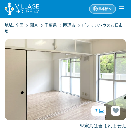
日本語
地域:
全国
関東
千葉県
匝瑳市
ビレッジハウス八日市
場
+7
※家具は含まれません