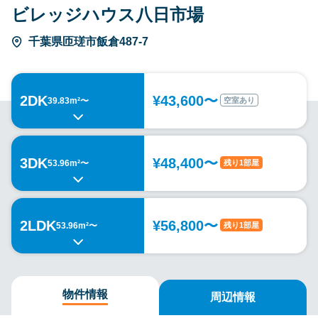
ビレッジハウス八日市場
千葉県匝瑳市飯倉487-7
2DK
¥43,600〜
空室あり
39.83m²〜
3DK
¥48,400〜
残り1部屋
53.96m²〜
2LDK
¥56,800〜
残り1部屋
53.96m²〜
物件情報
周辺情報