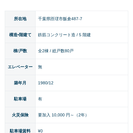
所在地
千葉県匝瑳市飯倉487-7
構造•階建て
鉄筋コンクリート造 / 5 階建
棟/戸数
全2棟 / 総戸数80戸
エレベーター
無
築年月
1980/12
駐車場
有
火災保険
要加入 10,000 円～（2年）
駐車場賃料
¥0