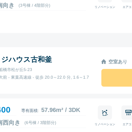
2 南向き
(3号棟 / 4階部分)
リノベーション
エアコ
ッジハウス古和釜
空室あり
船橋市松が丘5-23
 - 東葉高速線 - 徒歩 20.0～22.0 分, 1.6～1.7
400
57.96m² / 3DK
専有面積:
1 南西向き
(6号棟 / 3階部分)
リノベーション
エアコ