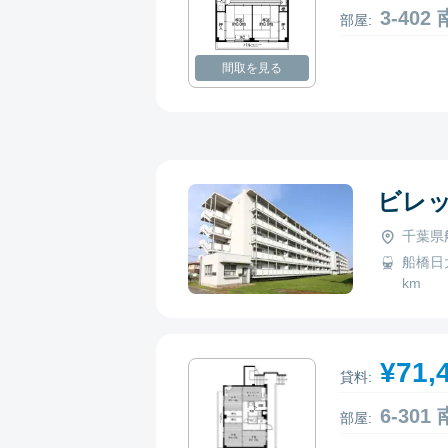
3-40
部屋:
間取を見る
ビレ
千葉県
船橋日大前
km
¥71,
貸料:
6-30
部屋: