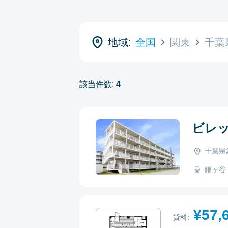
地域:
全国
関東
千葉
該当件数:
4
ビレ
千葉県
鎌ヶ谷 
¥57,
貸料: