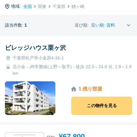
地域:
全国
関東
千葉県
鰭ヶ崎
該当件数:
1
並び順:
ビレッジハウス栗ヶ沢
千葉県松戸市小金原4-16-1
北小金 - JR常磐線(上野～取手) - 徒歩 22.0～24.0 分, 1.8～1.9
km
1 残り部屋
この物件を見る
¥67,800