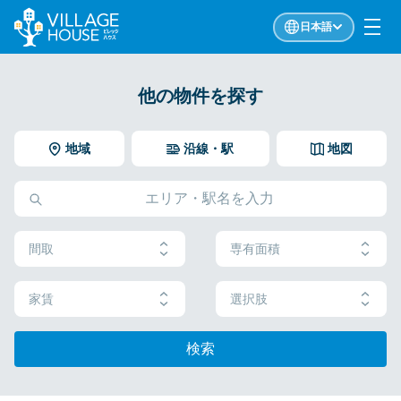
日本語
他の物件を探す
地域
沿線・駅
地図
間取
専有面積
家賃
選択肢
検索