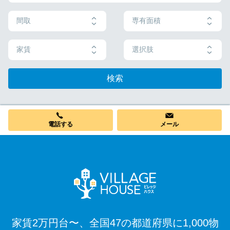
間取
専有面積
家賃
選択肢
検索
電話する
メール
家賃2万円台〜、全国47の都道府県に1,000物