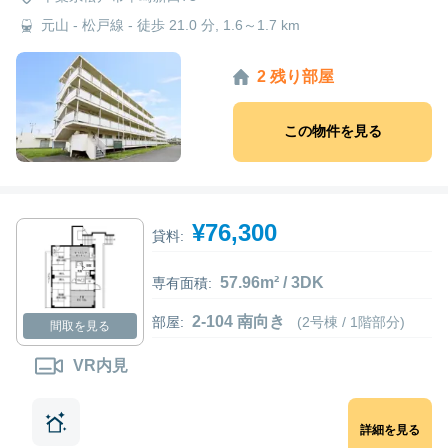
元山 - 松戸線 - 徒歩 21.0 分, 1.6～1.7 km
2 残り部屋
この物件を見る
¥76,300
貸料:
57.96m² / 3DK
専有面積:
2-104 南向き
部屋:
(2号棟 / 1階部分)
間取を見る
VR内見
詳細を見る