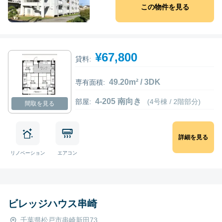
この物件を見る
¥67,800
貸料:
49.20m² / 3DK
専有面積:
4-205 南向き
部屋:
(4号棟 / 2階部分)
間取を見る
詳細を見る
リノベーション
エアコン
ビレッジハウス串崎
千葉県松戸市串崎新田73