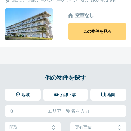
馬込沢 - 東武アーバンパークライン - 徒歩 19.0 分, 1.5 km
空室なし
この物件を見る
他の物件を探す
地域
沿線・駅
地図
間取
専有面積