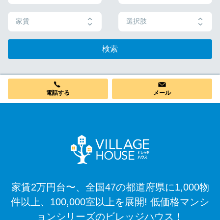
家賃
選択肢
検索
電話する
メール
家賃2万円台〜、全国47の都道府県に1,000物
件以上、100,000室以上を展開! 低価格マンシ
ョンシリーズのビレッジハウス！