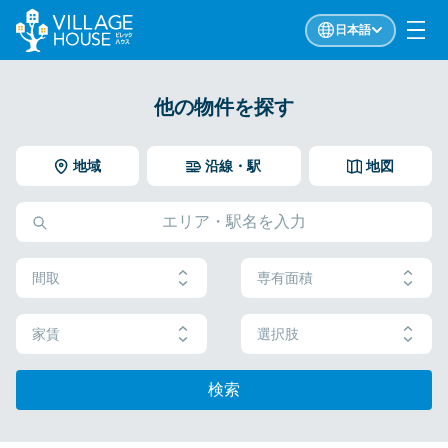
日本語
他の物件を探す
地域
沿線・駅
地図
間取
専有面積
家賃
選択肢
検索