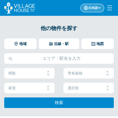
日本語
他の物件を探す
地域
沿線・駅
地図
間取
専有面積
家賃
選択肢
検索