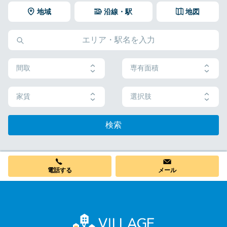
地域
沿線・駅
地図
間取
専有面積
家賃
選択肢
検索
電話する
メール