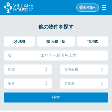
日本語
他の物件を探す
地域
沿線・駅
地図
間取
専有面積
家賃
選択肢
検索