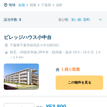
地域:
全国
関東
千葉県
栄町
該当件数:
3
並び順:
ビレッジハウス小中台
千葉県千葉市稲毛区小中台町581
稲毛 - JR総武本線;JR中央・総武線 - 徒歩 18.0～19.0 分, 1.4
～1.5 km
1 残り部屋
この物件を見る
¥53,800