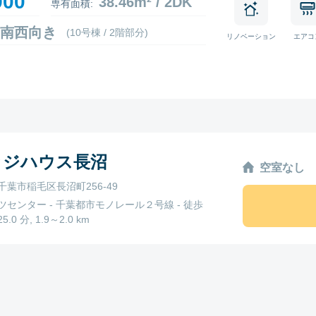
900
38.46m² / 2DK
専有面積:
08 南西向き
(10号棟 / 2階部分)
リノベーション
エアコ
ッジハウス長沼
空室なし
千葉市稲毛区長沼町256-49
ツセンター - 千葉都市モノレール２号線 - 徒歩
5.0 分, 1.9～2.0 km