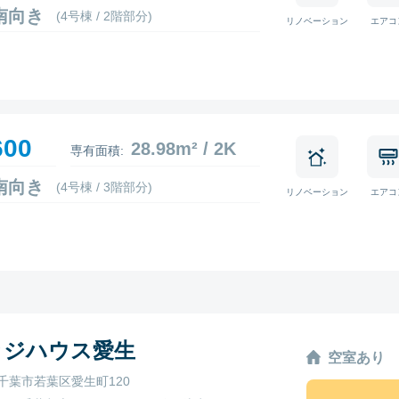
6 南向き
(4号棟 / 2階部分)
リノベーション
エアコ
600
28.98m² / 2K
専有面積:
2 南向き
(4号棟 / 3階部分)
リノベーション
エアコ
ッジハウス愛生
空室あり
千葉市若葉区愛生町120