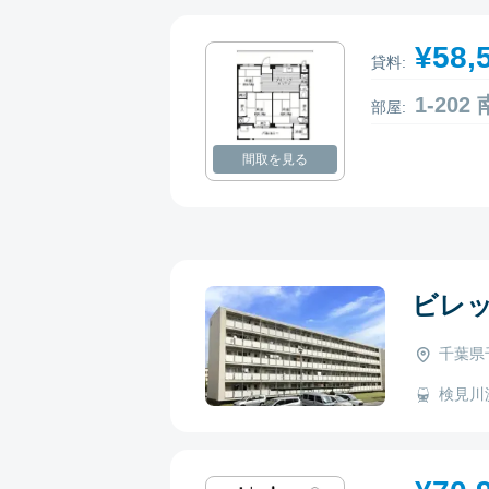
¥58,
貸料:
1-20
部屋:
間取を見る
ビレ
千葉県
検見川浜 