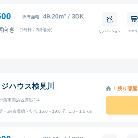
500
49.20m² / 3DK
専有面積:
2 南向き
(1号棟 / 2階部分)
リノベーション
エアコ
ッジハウス検見川
1 残り部屋
千葉市美浜区真砂2-4
- JR京葉線 - 徒歩 16.0～19.0 分, 1.3～1.5 km