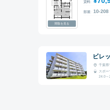
¥70,
貸料:
10-2
部屋:
間取を見る
ビレ
千葉県
スポー
24.0～2