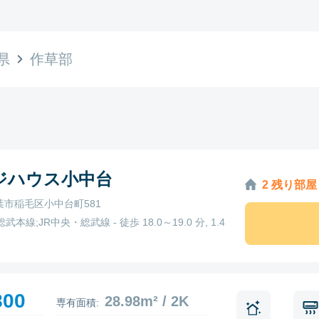
県
作草部
ジハウス小中台
2 残り部屋
葉市稲毛区小中台町581
総武本線;JR中央・総武線 - 徒歩 18.0～19.0 分, 1.4
800
28.98m² / 2K
専有面積: