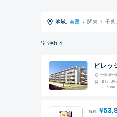
地域:
全国
関東
千葉
該当件数:
4
ビレッ
千葉県千
稲毛 - JR
～1.5 km
¥53,
貸料: