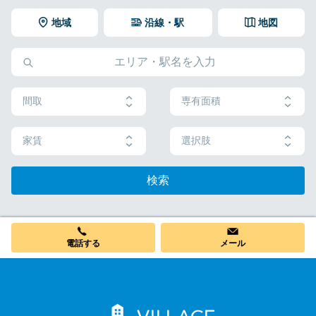
地域
沿線・駅
地図
間取
専有面積
家賃
選択肢
検索
電話する
メール