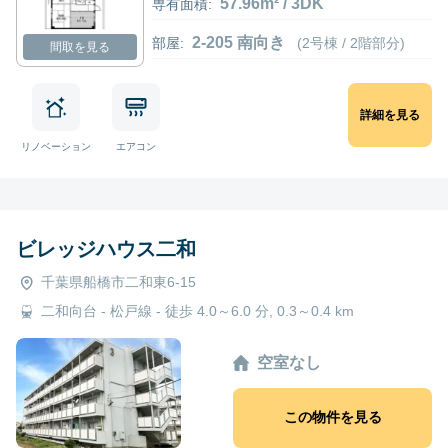
57.96m² / 3DK
専有面積:
2-205 南向き
部屋:
(2号棟 / 2階部分)
間取を見る
詳細を見る
リノベーション
エアコン
ビレッジハウス二和
千葉県船橋市二和東6-15
二和向台 - 松戸線 - 徒歩 4.0～6.0 分, 0.3～0.4 km
空室なし
この物件を見る