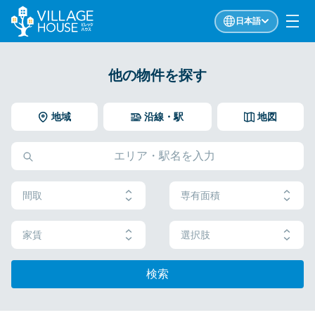
日本語
他の物件を探す
地域
沿線・駅
地図
間取
専有面積
家賃
選択肢
検索