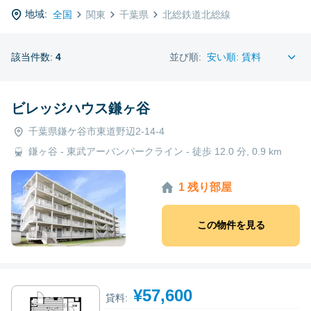
地域:
全国
関東
千葉県
北総鉄道北総線
該当件数:
4
並び順:
ビレッジハウス鎌ヶ谷
千葉県鎌ケ谷市東道野辺2-14-4
鎌ヶ谷 - 東武アーバンパークライン - 徒歩 12.0 分, 0.9 km
1 残り部屋
この物件を見る
¥57,600
貸料: