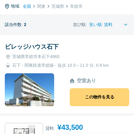
地域:
全国
関東
茨城県
常総市
該当件数:
2
並び順:
ビレッジハウス石下
茨城県常総市本石下4860
石下 - 関東鉄道常総線 - 徒歩 10.0～11.0 分, 0.8 km
空室あり
この物件を見る
¥43,500
貸料: