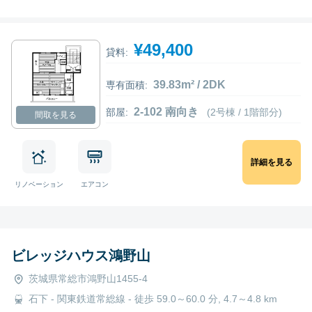
¥49,400
貸料:
39.83m² / 2DK
専有面積:
2-102 南向き
部屋:
(2号棟 / 1階部分)
間取を見る
詳細を見る
リノベーション
エアコン
ビレッジハウス鴻野山
茨城県常総市鴻野山1455-4
石下 - 関東鉄道常総線 - 徒歩 59.0～60.0 分, 4.7～4.8 km