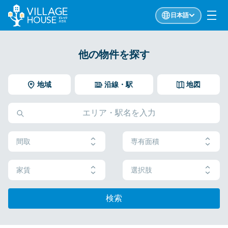
日本語
他の物件を探す
地域
沿線・駅
地図
間取
専有面積
家賃
選択肢
検索