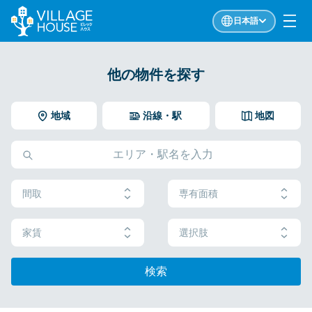
日本語
他の物件を探す
地域
沿線・駅
地図
間取
専有面積
家賃
選択肢
検索