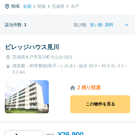
地域:
全国
関東
茨城県
水戸
該当件数:
1
並び順:
ビレッジハウス見川
茨城県水戸市見川町大山台1821
偕楽園 - JR常磐線(取手～いわき) - 徒歩 39.0～40.0 分, 3.1～
3.2 km
2 残り部屋
この物件を見る
¥26,900