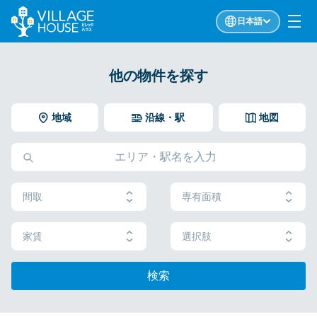
日本語
他の物件を探す
地域
沿線・駅
地図
間取
専有面積
家賃
選択肢
検索