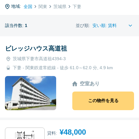
地域:
全国
関東
茨城県
下妻
該当件数:
1
並び順:
ビレッジハウス高道祖
茨城県下妻市高道祖4394-3
下妻 - 関東鉄道常総線 - 徒歩 61.0～62.0 分, 4.9 km
空室あり
この物件を見る
¥48,000
貸料: