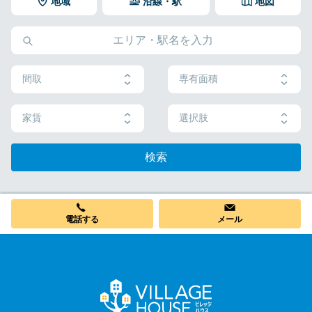
地域
沿線・駅
地図
間取
専有面積
家賃
選択肢
検索
電話する
メール