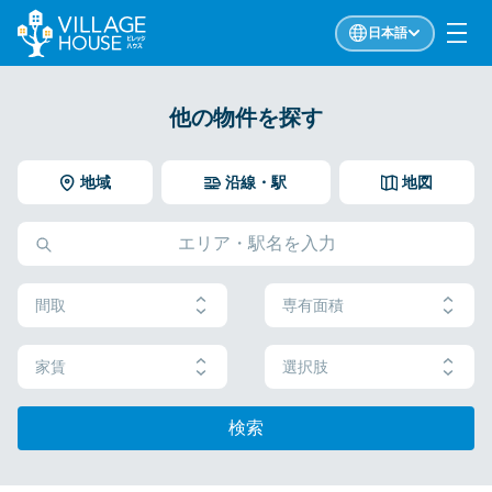
日本語
他の物件を探す
地域
沿線・駅
地図
間取
専有面積
家賃
選択肢
検索