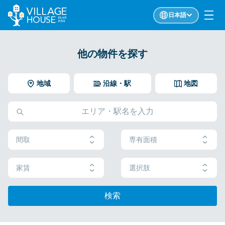
日本語
他の物件を探す
地域
沿線・駅
地図
間取
専有面積
家賃
選択肢
検索