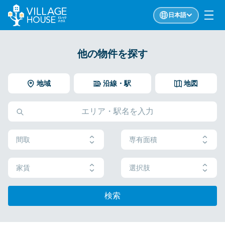
日本語
他の物件を探す
地域
沿線・駅
地図
間取
専有面積
家賃
選択肢
検索