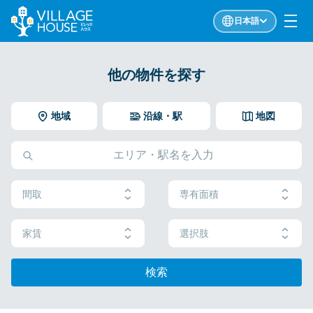
日本語
他の物件を探す
地域
沿線・駅
地図
間取
専有面積
家賃
選択肢
検索