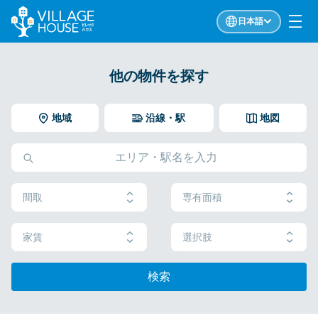
日本語
他の物件を探す
地域
沿線・駅
地図
間取
専有面積
家賃
選択肢
検索