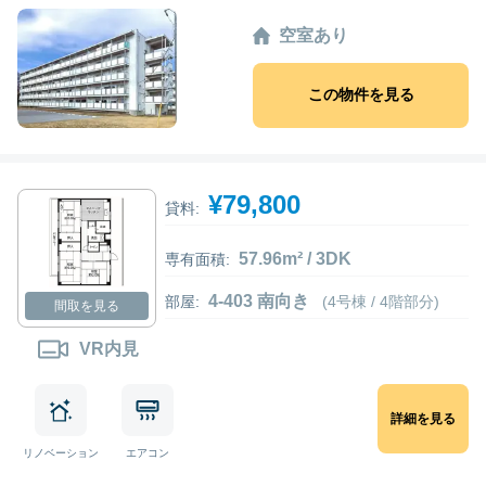
空室あり
この物件を見る
¥79,800
貸料:
57.96m² / 3DK
専有面積:
4-403 南向き
部屋:
(4号棟 / 4階部分)
間取を見る
VR内見
詳細を見る
リノベーション
エアコン