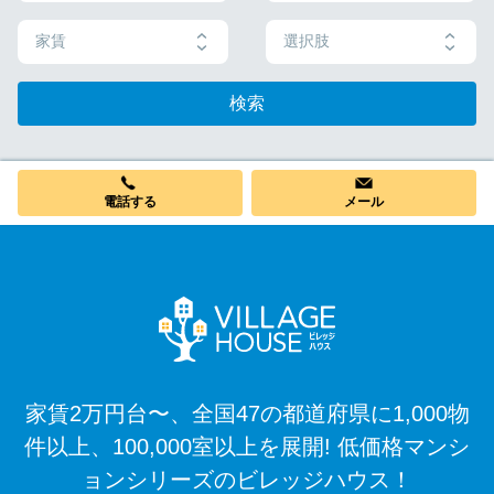
家賃
選択肢
検索
電話する
メール
家賃2万円台〜、全国47の都道府県に1,000物
件以上、100,000室以上を展開! 低価格マンシ
ョンシリーズのビレッジハウス！