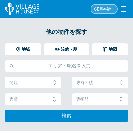
日本語
他の物件を探す
地域
沿線・駅
地図
間取
専有面積
家賃
選択肢
検索