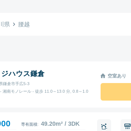
川県
腰越
ッジハウス鎌倉
空室あり
県鎌倉市手広5-3
 湘南モノレール - 徒歩 11.0～13.0 分, 0.8～1.0
900
49.20m² / 3DK
専有面積: