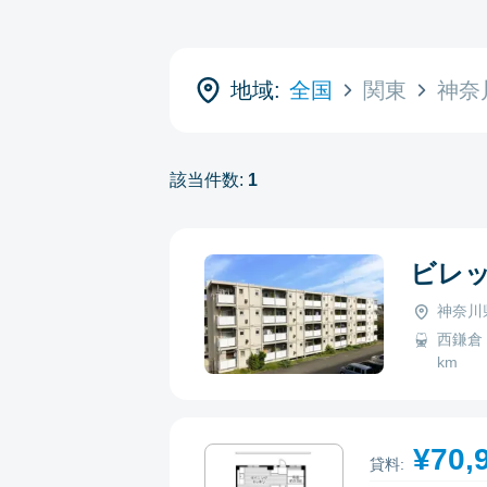
地域:
全国
関東
神奈
該当件数:
1
ビレ
神奈川
西鎌倉 -
km
¥70,
貸料: