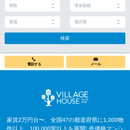
間取
専有面積
家賃
選択肢
検索
電話する
メール
家賃2万円台〜、全国47の都道府県に1,000物
件以上、100,000室以上を展開! 低価格マンシ