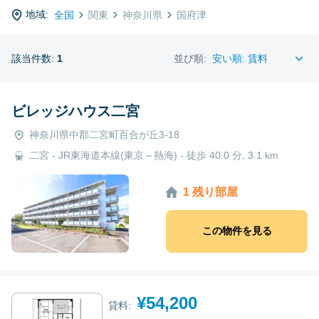
地域:
全国
関東
神奈川県
国府津
該当件数:
1
並び順:
ビレッジハウス二宮
神奈川県中郡二宮町百合が丘3-18
二宮 - JR東海道本線(東京～熱海) - 徒歩 40.0 分, 3.1 km
1 残り部屋
この物件を見る
¥54,200
貸料: