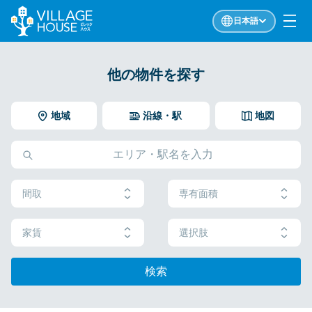
日本語
他の物件を探す
地域
沿線・駅
地図
間取
専有面積
家賃
選択肢
検索