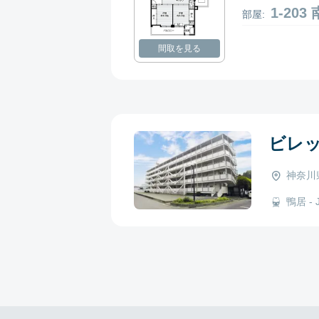
1-20
部屋:
間取を見る
ビレ
神奈川
鴨居 - 