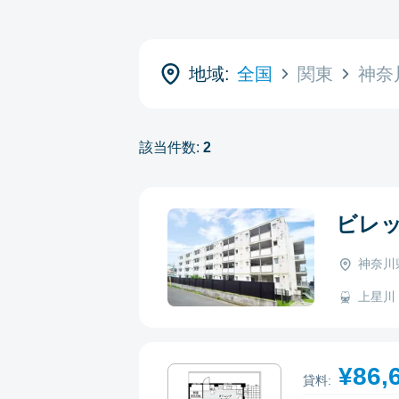
地域:
全国
関東
神奈
該当件数:
2
ビレ
神奈川
上星川 -
¥86,
貸料: