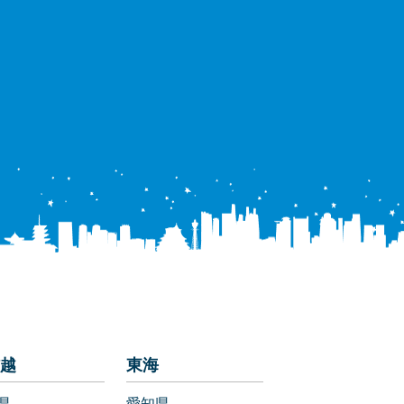
越
東海
県
愛知県