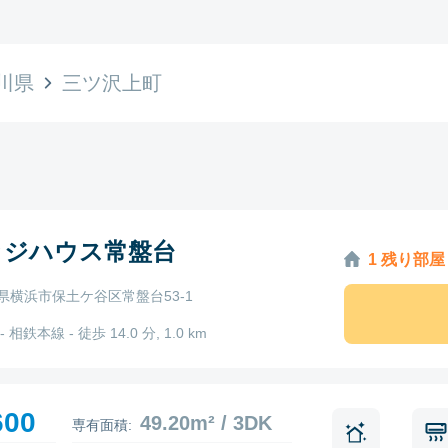
川県
三ツ沢上町
ッジハウス常盤台
1 残り部屋
県横浜市保土ケ谷区常盤台53-1
 相鉄本線 - 徒歩 14.0 分, 1.0 km
600
49.20m² / 3DK
専有面積: