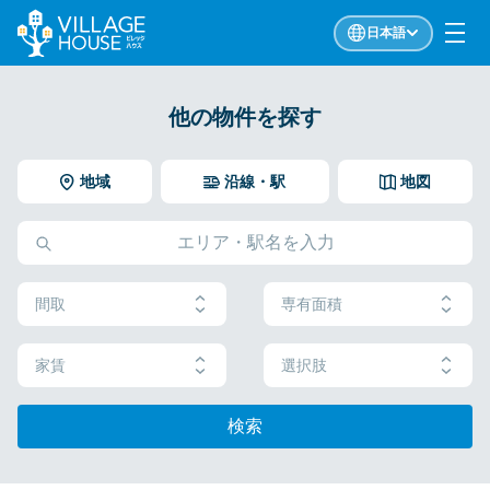
日本語
他の物件を探す
地域
沿線・駅
地図
間取
専有面積
家賃
選択肢
検索