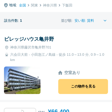
地域:
全国
関東
神奈川県
下飯田
該当件数:
1
並び順:
ビレッジハウス亀井野
神奈川県藤沢市亀井野701
六会日大前 - 小田急江ノ島線 - 徒歩 11.0～13.0 分, 0.9～1.0
km
空室あり
この物件を見る
¥66,400