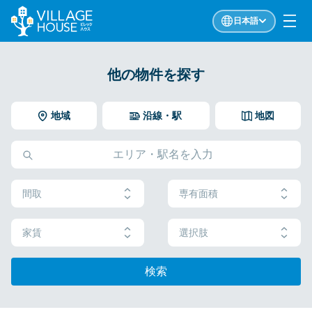
日本語
他の物件を探す
地域
沿線・駅
地図
間取
専有面積
家賃
選択肢
検索