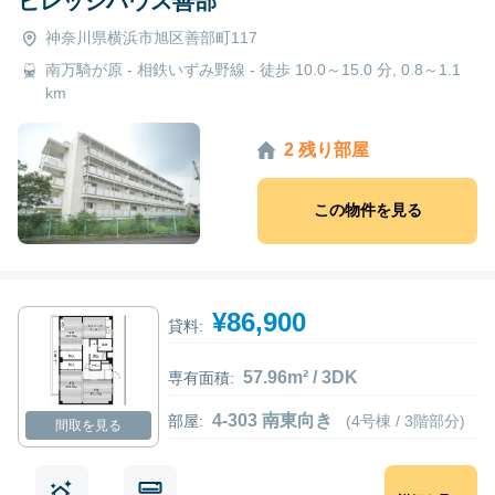
ビレッジハウス善部
神奈川県横浜市旭区善部町117
南万騎が原 - 相鉄いずみ野線 - 徒歩 10.0～15.0 分, 0.8～1.1
km
2 残り部屋
この物件を見る
¥86,900
貸料:
57.96m² / 3DK
専有面積:
4-303 南東向き
部屋:
(4号棟 / 3階部分)
間取を見る