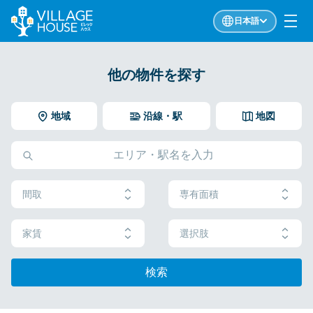
日本語
他の物件を探す
地域
沿線・駅
地図
間取
専有面積
家賃
選択肢
検索