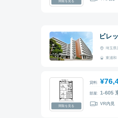
間取を見る
ビレ
埼玉県川
東浦和 -
¥76,
貸料:
1-60
部屋:
VR内見
間取を見る