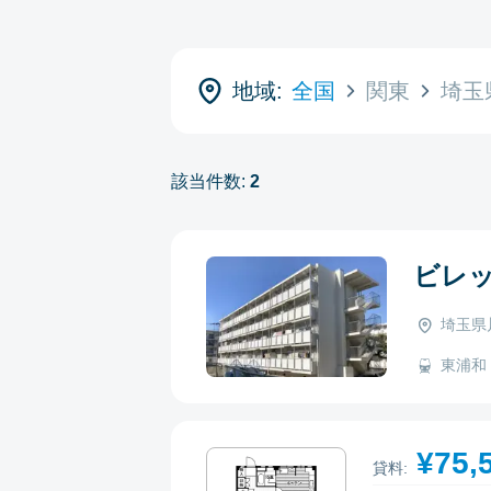
地域:
全国
関東
埼玉
該当件数:
2
ビレ
埼玉県
東浦和 -
¥75,
貸料: