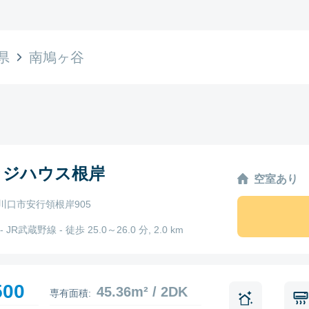
県
南鳩ヶ谷
ッジハウス根岸
空室あり
川口市安行領根岸905
 JR武蔵野線 - 徒歩 25.0～26.0 分, 2.0 km
500
45.36m² / 2DK
専有面積: