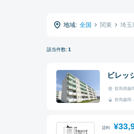
地域:
全国
関東
埼玉
該当件数:
1
ビレッ
群馬県藤岡
群馬藤岡 - 
¥33,
貸料: