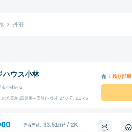
県
丹荘
ジハウス小林
1 残り部屋
市小林64-2
JR八高線(高麗川～高崎) - 徒歩 27.0 分, 2.1 km
900
33.51m² / 2K
専有面積: