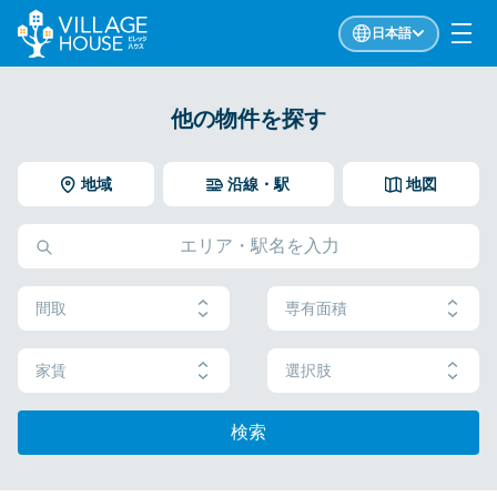
日本語
他の物件を探す
地域
沿線・駅
地図
間取
専有面積
家賃
選択肢
検索