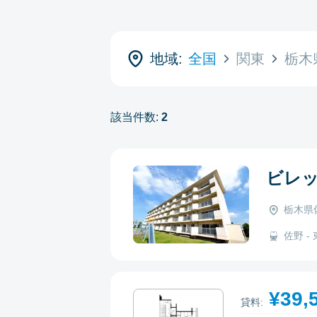
地域:
全国
関東
栃木
該当件数:
2
ビレ
栃木県
佐野 - 
¥39,
貸料: