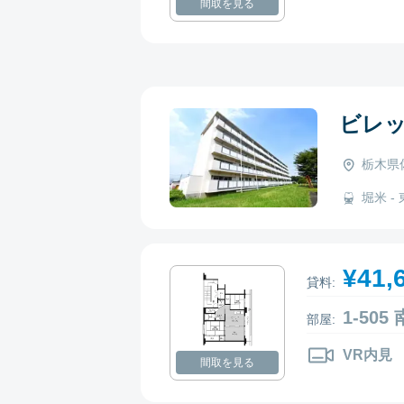
間取を見る
ビレ
栃木県
堀米 - 
¥41,
貸料:
1-50
部屋:
VR内見
間取を見る