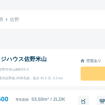
県
佐野
ッジハウス佐野米山
空室あり
佐野市米山南町53-3
東武佐野線;JR両毛線 - 徒歩 41.0 分, 3.3 km
500
53.50m² / 2LDK
専有面積: