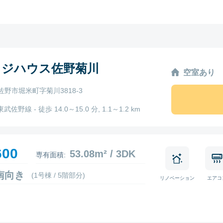
ッジハウス佐野菊川
空室あり
佐野市堀米町字菊川3818-3
東武佐野線 - 徒歩 14.0～15.0 分, 1.1～1.2 km
600
53.08m² / 3DK
専有面積:
5 南向き
(1号棟 / 5階部分)
リノベーション
エアコ