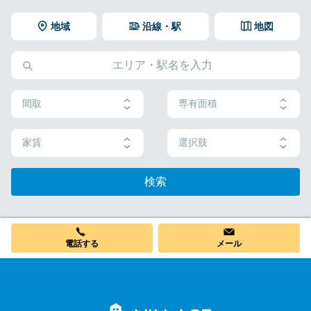
地域
沿線・駅
地図
間取
専有面積
家賃
選択肢
検索
電話する
メール