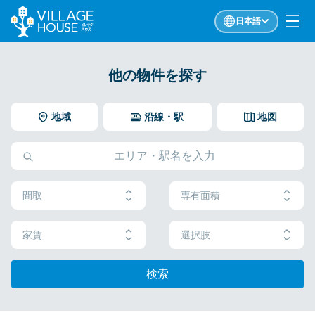
日本語
他の物件を探す
地域
沿線・駅
地図
間取
専有面積
家賃
選択肢
検索