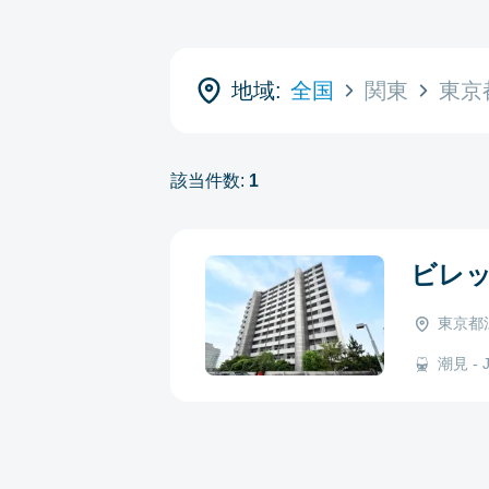
地域:
全国
関東
東京
該当件数:
1
ビレ
東京都江
潮見 - 