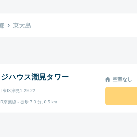
都
東大島
ッジハウス潮見タワー
空室なし
東区潮見1-29-22
JR京葉線 - 徒歩 7.0 分, 0.5 km