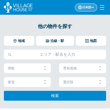
日本語
他の物件を探す
地域
沿線・駅
地図
間取
専有面積
家賃
選択肢
検索