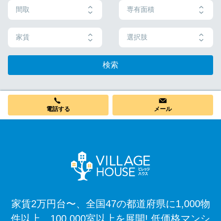
間取
専有面積
家賃
選択肢
検索
電話する
メール
家賃2万円台〜、全国47の都道府県に1,000物
件以上、100,000室以上を展開! 低価格マンシ