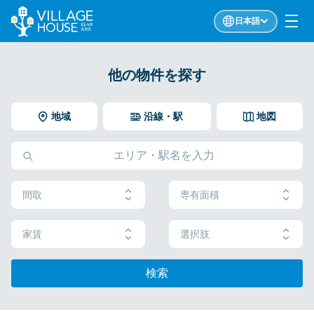
日本語
他の物件を探す
地域
沿線・駅
地図
間取
専有面積
家賃
選択肢
検索