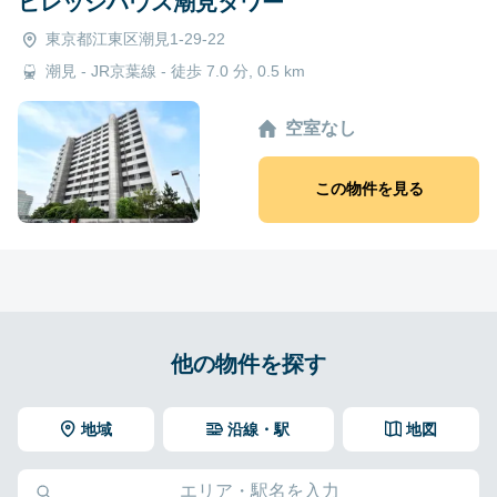
ビレッジハウス潮見タワー
東京都江東区潮見1-29-22
潮見 - JR京葉線 - 徒歩 7.0 分, 0.5 km
空室なし
この物件を見る
他の物件を探す
地域
沿線・駅
地図