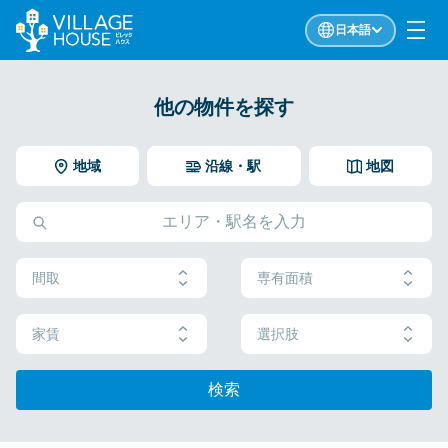
日本語
他の物件を探す
地域
沿線・駅
地図
間取
専有面積
家賃
選択肢
検索