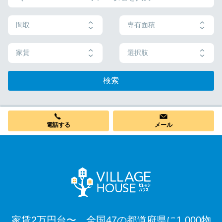
間取
専有面積
家賃
選択肢
検索
電話する
メール
家賃2万円台〜、全国47の都道府県に1,000物