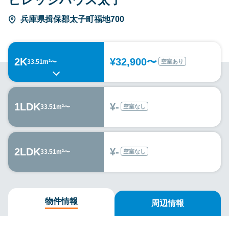
兵庫県揖保郡太子町福地700
2K
¥32,900〜
空室あり
33.51m²〜
1LDK
¥-
空室なし
33.51m²〜
2LDK
¥-
空室なし
33.51m²〜
物件情報
周辺情報