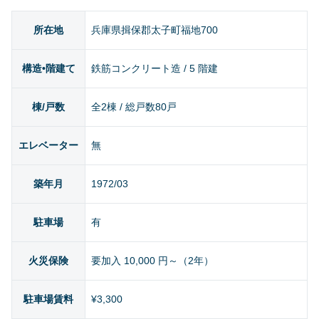
所在地
兵庫県揖保郡太子町福地700
構造•階建て
鉄筋コンクリート造 / 5 階建
棟/戸数
全2棟 / 総戸数80戸
エレベーター
無
築年月
1972/03
駐車場
有
火災保険
要加入 10,000 円～（2年）
駐車場賃料
¥3,300