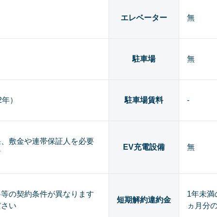
エレベーター
無
駐車場
無
（2年）
駐車場賃料
-
果、敷金や連帯保証人を必要
EV充電設備
無
す
料等の契約条件が異なります
1年未満
短期解約違約金
ださい
ヵ月分