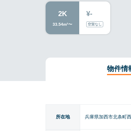
2K
¥-
33.54m²〜
空室なし
物件情
所在地
兵庫県加西市北条町西南