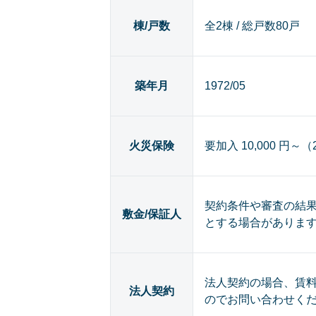
棟/戸数
全2棟 / 総戸数80戸
築年月
1972/05
火災保険
要加入 10,000 円～
契約条件や審査の結
敷金/保証人
とする場合がありま
法人契約の場合、賃
法人契約
のでお問い合わせく