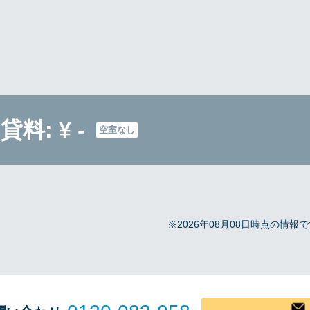
貸料: ¥ -
空室なし
～
※2026年08月08日時点の情