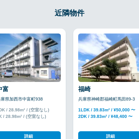
近隣物件
中富
福崎
兵庫県加西市中富町938
兵庫県神崎郡福崎町馬田89-3
DK / 28.98m² / (空室なし)
1LDK / 39.83m² / ¥50,000 〜
K / 28.98m² / (空室なし)
2DK / 39.83m² / ¥48,400 〜
詳細
詳細