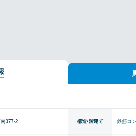
報
377-2
構造•階建て
鉄筋コン