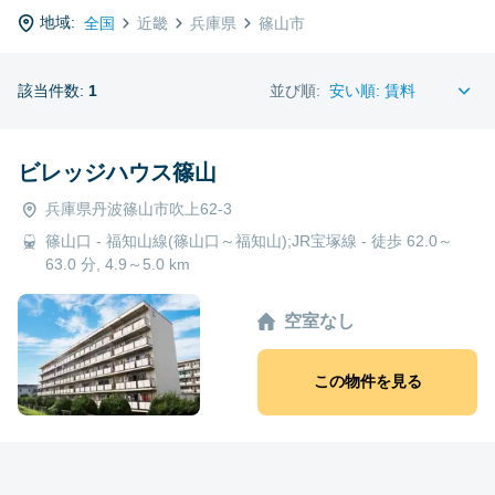
地域:
全国
近畿
兵庫県
篠山市
該当件数:
1
並び順:
ビレッジハウス篠山
兵庫県丹波篠山市吹上62-3
篠山口 - 福知山線(篠山口～福知山);JR宝塚線 - 徒歩 62.0～
63.0 分, 4.9～5.0 km
空室なし
この物件を見る