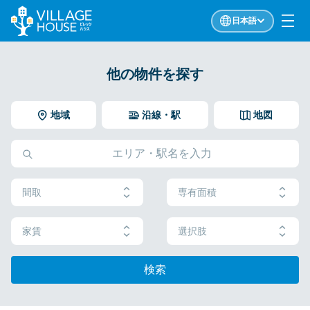
日本語
他の物件を探す
地域
沿線・駅
地図
間取
専有面積
家賃
選択肢
検索