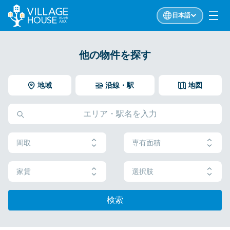
日本語
他の物件を探す
地域
沿線・駅
地図
間取
専有面積
家賃
選択肢
検索