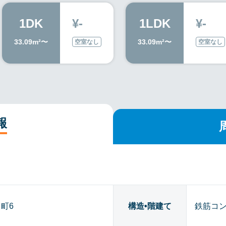
1DK
¥-
1LDK
¥-
33.09m²〜
33.09m²〜
空室なし
空室なし
報
町6
構造•階建て
鉄筋コン