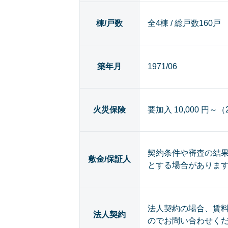
棟/戸数
全4棟 / 総戸数160戸
築年月
1971/06
火災保険
要加入 10,000 円～
契約条件や審査の結
敷金/保証人
とする場合がありま
法人契約の場合、賃
法人契約
のでお問い合わせく