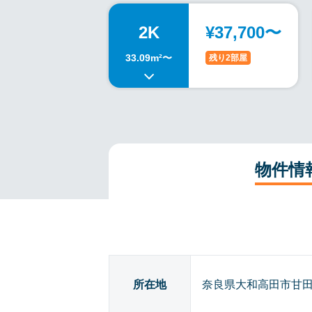
2K
¥37,700〜
33.09m²〜
残り2部屋
物件情
所在地
奈良県大和高田市甘田