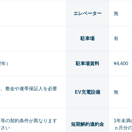
エレベーター
無
駐車場
有
（2年）
駐車場賃料
¥4,400
果、敷金や連帯保証人を必要
EV充電設備
無
す
料等の契約条件が異なります
1年未満
短期解約違約金
ださい
ヵ月分