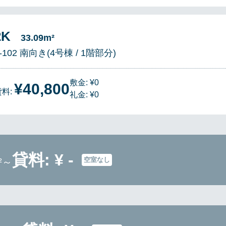
2K
33.09m²
-102 南向き(4号棟 / 1階部分)
敷金: ¥0
¥40,800
貸料:
礼金: ¥0
貸料: ¥ -
空室なし
²～