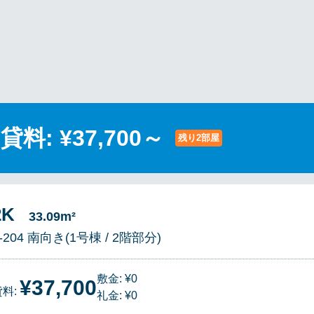
貸料: ¥37,700～
残り2部屋
～
2K
33.09m²
-204 南向き(1号棟 / 2階部分)
敷金: ¥0
¥37,700
貸料:
礼金: ¥0