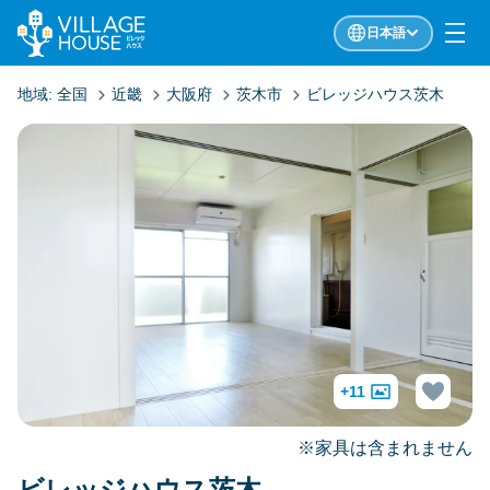
日本語
地域:
全国
近畿
大阪府
茨木市
ビレッジハウス茨木
+11
※家具は含まれません
ビレッジハウス茨木