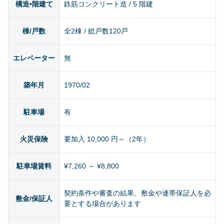
構造•階建て
鉄筋コンクリート造 / 5 階建
棟/戸数
全2棟 / 総戸数120戸
エレベーター
無
築年月
1970/02
駐車場
有
火災保険
要加入 10,000 円～（2年）
駐車場賃料
¥7,260 ～ ¥8,800
契約条件や審査の結果、敷金や連帯保証人を必
敷金/保証人
要とする場合があります