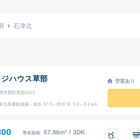
府
石津北
ッジハウス草部
空室あり
堺市西区草部1072
泉北高速鉄道線 - 徒歩 37.0～39.0 分, 3.0～3.1 km
800
57.96m² / 3DK
専有面積: