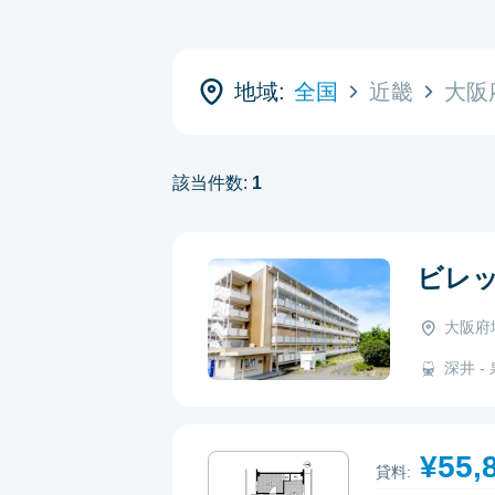
地域:
全国
近畿
大阪
該当件数:
1
ビレ
大阪府
深井 - 
¥55,
貸料: