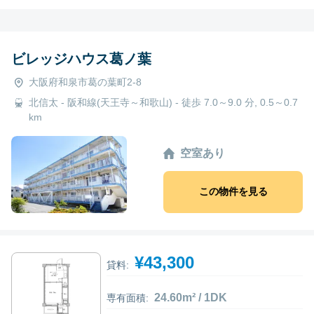
ビレッジハウス葛ノ葉
大阪府和泉市葛の葉町2-8
北信太 - 阪和線(天王寺～和歌山) - 徒歩 7.0～9.0 分, 0.5～0.7
km
空室あり
この物件を見る
¥43,300
貸料:
24.60m² / 1DK
専有面積: