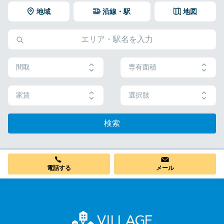
地域
沿線・駅
地図
間取
専有面積
家賃
選択肢
検索
電話する
メール