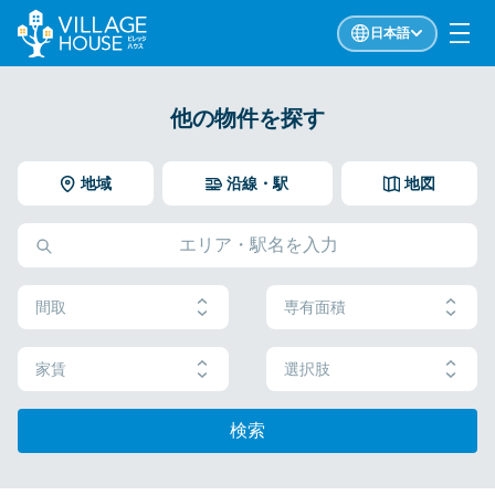
日本語
他の物件を探す
地域
沿線・駅
地図
間取
専有面積
家賃
選択肢
検索