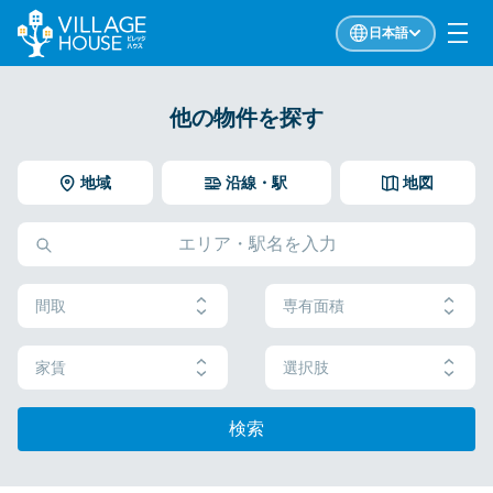
日本語
他の物件を探す
地域
沿線・駅
地図
間取
専有面積
家賃
選択肢
検索