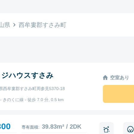
山県
西牟婁郡すさみ町
ッジハウスすさみ
空室あり
県西牟婁郡すさみ町周参見5370-18
 きのくに線 - 徒歩 7.0 分, 0.5 km
300
39.83m² / 2DK
専有面積: