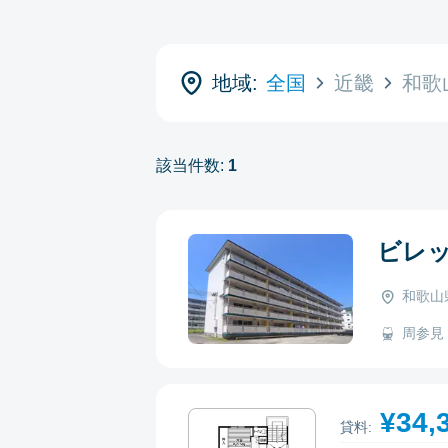
地域:
全国
近畿
和歌
該当件数:
1
ビレ
和歌山
周参見 -
¥34,
貸料: