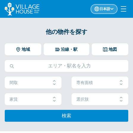
日本語
他の物件を探す
地域
沿線・駅
地図
間取
専有面積
家賃
選択肢
検索