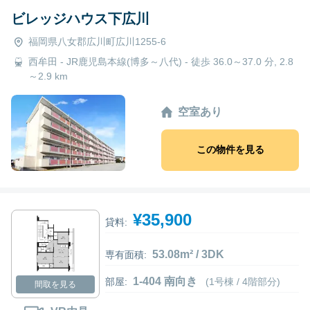
ビレッジハウス下広川
福岡県八女郡広川町広川1255-6
西牟田 - JR鹿児島本線(博多～八代) - 徒歩 36.0～37.0 分, 2.8
～2.9 km
空室あり
この物件を見る
¥35,900
貸料:
53.08m² / 3DK
専有面積:
1-404 南向き
部屋:
(1号棟 / 4階部分)
間取を見る