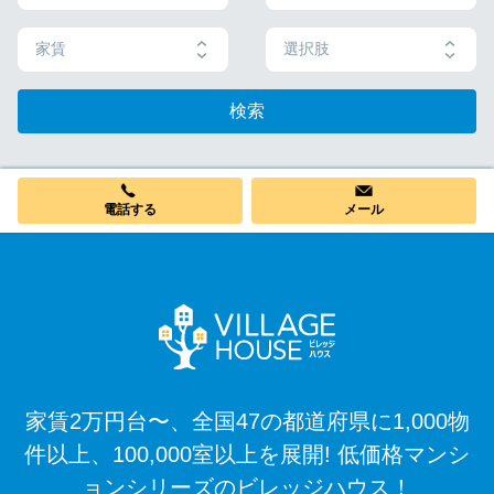
家賃
選択肢
検索
電話する
メール
家賃2万円台〜、全国47の都道府県に1,000物
件以上、100,000室以上を展開! 低価格マンシ
ョンシリーズのビレッジハウス！