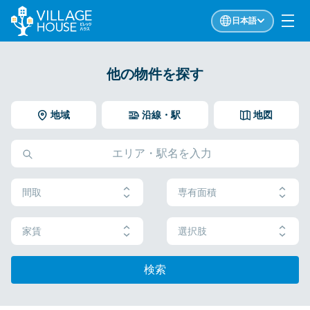
日本語
他の物件を探す
地域
沿線・駅
地図
間取
専有面積
家賃
選択肢
検索