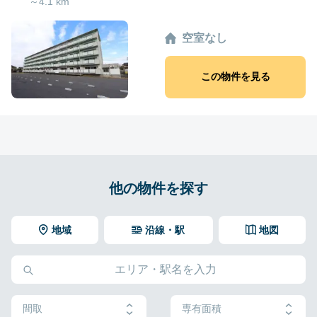
～4.1 km
空室なし
この物件を見る
他の物件を探す
地域
沿線・駅
地図
間取
専有面積