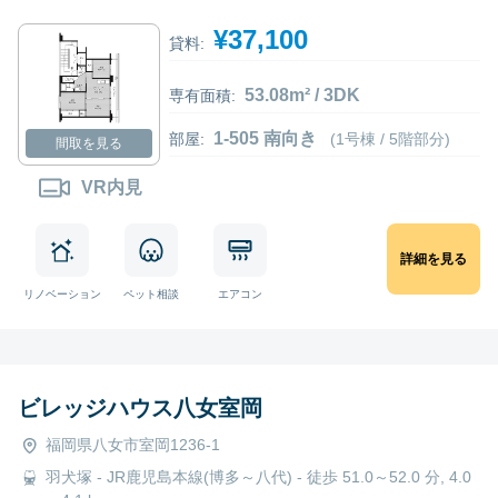
¥37,100
貸料:
53.08m² / 3DK
専有面積:
1-505 南向き
部屋:
(1号棟 / 5階部分)
間取を見る
VR内見
詳細を見る
リノベーション
ペット相談
エアコン
ビレッジハウス八女室岡
福岡県八女市室岡1236-1
羽犬塚 - JR鹿児島本線(博多～八代) - 徒歩 51.0～52.0 分, 4.0