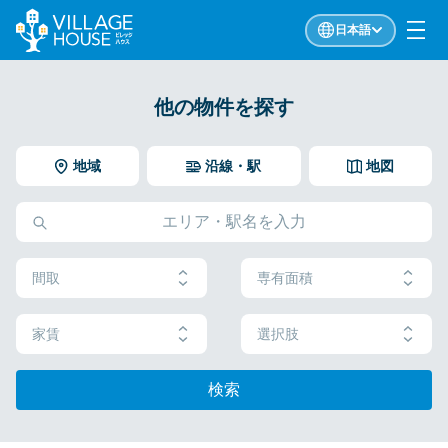
日本語
他の物件を探す
地域
沿線・駅
地図
間取
専有面積
家賃
選択肢
検索