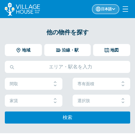
日本語
他の物件を探す
地域
沿線・駅
地図
間取
専有面積
家賃
選択肢
検索