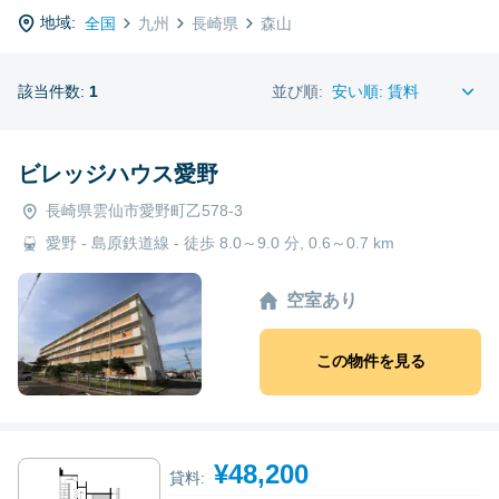
地域:
全国
九州
長崎県
森山
該当件数:
1
並び順:
ビレッジハウス愛野
長崎県雲仙市愛野町乙578-3
愛野 - 島原鉄道線 - 徒歩 8.0～9.0 分, 0.6～0.7 km
空室あり
この物件を見る
¥48,200
貸料: