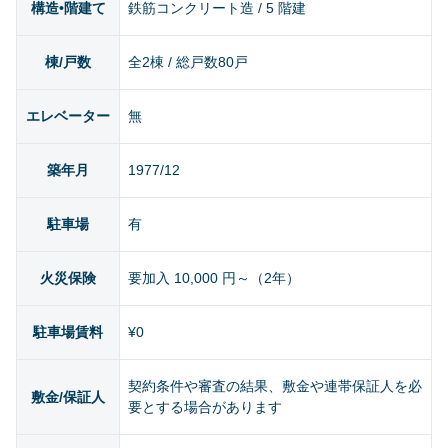
構造•階建て
鉄筋コンクリート造 / 5 階建
棟/戸数
全2棟 / 総戸数80戸
エレベーター
無
築年月
1977/12
駐車場
有
火災保険
要加入 10,000 円～（2年）
駐車場賃料
¥0
契約条件や審査の結果、敷金や連帯保証人を必
敷金/保証人
要とする場合があります