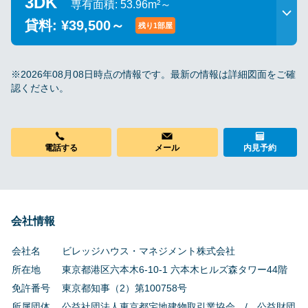
3DK
専有面積: 53.96m²～
貸料: ¥39,500～
残り1部屋
※2026年08月08日時点の情報です。最新の情報は詳細図面をご確
認ください。
電話する
メール
内見予約
会社情報
会社名
ビレッジハウス・マネジメント株式会社
所在地
東京都港区六本木6-10-1 六本木ヒルズ森タワー44階
免許番号
東京都知事（2）第100758号
所属団体
公益社団法人東京都宅地建物取引業協会 / 公益財団