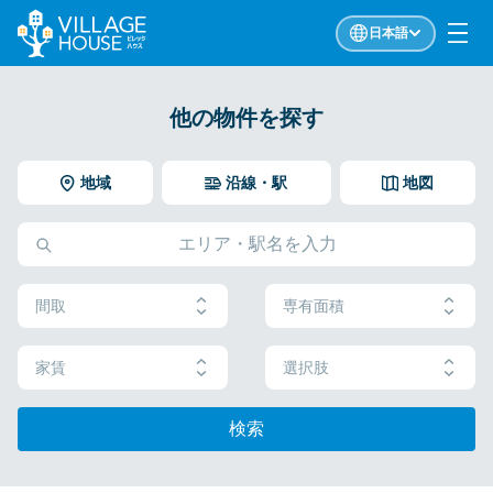
日本語
他の物件を探す
地域
沿線・駅
地図
間取
専有面積
家賃
選択肢
検索