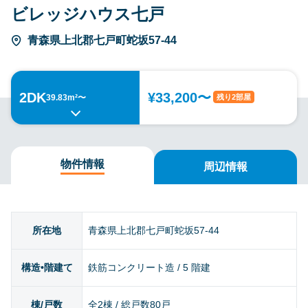
ビレッジハウス七戸
青森県上北郡七戸町蛇坂57-44
2DK
¥33,200〜
残り2部屋
39.83m²〜
物件情報
周辺情報
所在地
青森県上北郡七戸町蛇坂57-44
構造•階建て
鉄筋コンクリート造 / 5 階建
棟/戸数
全2棟 / 総戸数80戸