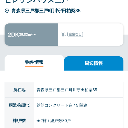
青森県三戸郡三戸町川守田柏梨35
2DK
¥-
空室なし
39.83m²〜
物件情報
周辺情報
所在地
青森県三戸郡三戸町川守田柏梨35
構造•階建て
鉄筋コンクリート造 / 5 階建
棟/戸数
全2棟 / 総戸数80戸